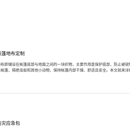
帐篷地布定制
地布即铺设在帐篷底部与地面之间的一块织物，主要作用是保护底部，防止被锐
入帐篷，隔绝虫蚁和其他小动物，保持帐篷内部干燥、舒适且安全。本文就来详细
防灾应急包