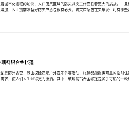
随着城市化进程的加快，人口密集区域的防灾减灾工作面临着更大的挑战。一旦
度增加，因此提前准备好防灾应急包很有必要。防灾应急包在灾难发生时有哪些具体
玻璃钢铝合金帐篷
无论是野外露营、登山探险还是户外音乐节等活动，帐篷都能提供可靠的临时住
的需求，使人们人生过得更为潇洒。其中，玻璃钢铝合金帐篷是炙手可热的一款产