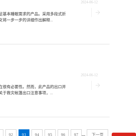
2024-06-12
足基本睡眠需求的产品。采用多段式折
将一步一步的详细作出解释...
2024-06-12
在很有必要性。然而，此产品的出口并
于救灾帐篷出口注意事项，...
...
92
93
94
95
96
97
下一页