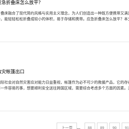
应急折叠床怎么放平？
折叠床融合了现代简约风格与实用主义理念，为人们创造出一种既方便携带又满
叠，能轻轻松松折叠成较小的体积，易于存储和携带。应急折叠床怎么放平？本文
救灾帐篷出口
国际社会对自然灾害应对能力日益重视，帐篷作为必不可少的救援产品，它的存
非一件容易的事，想要顺利安全送往跨国区域，需要综合考虑多个方面的因素。关
...
上一页
88
89
90
91