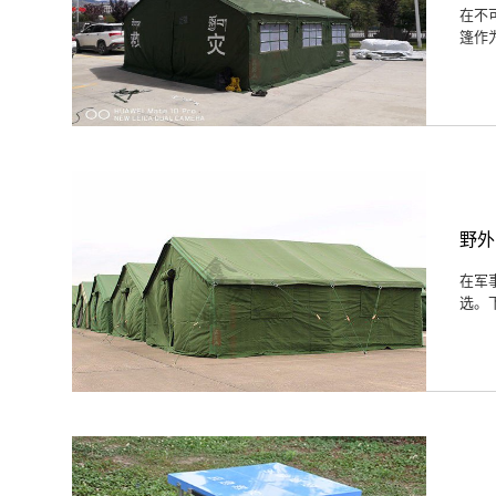
在不
篷作
野外
在军
选。