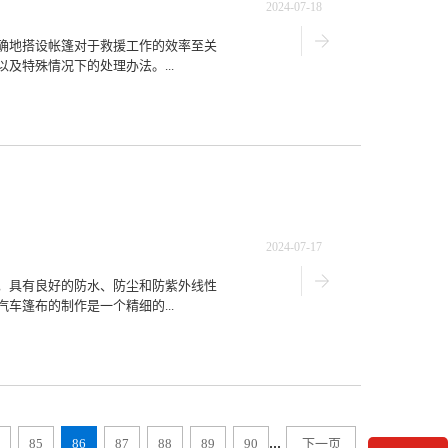
2024-07-18
确地搭设帐篷对于救援工作的效率至关
及特殊情况下的处理办法。...
2024-07-17
，具有良好的防水、防尘和防紫外线性
车篷布的制作是一个精细的...
...
85
86
87
88
89
90
下一页