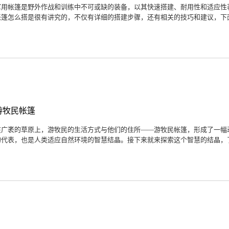
军用帐篷是野外作战和训练中不可或缺的装备，以其快速搭建、耐用性和适应性
帐篷怎么搭是很有讲究的，不仅有详细的搭建步骤，还有相关的技巧和建议，下面
游牧民帐篷
在广袤的草原上，游牧民的生活方式与他们的住所——游牧民帐篷，形成了一幅
的代表，也是人类适应自然环境的智慧结晶。接下来就来探索这个智慧的结晶，了