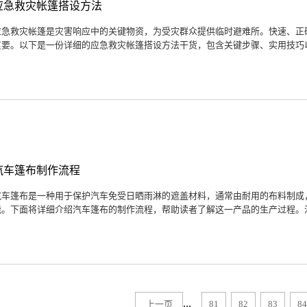
应急救灾帐篷搭设方法
应急救灾帐篷是灾害响应中的关键物资，为受灾群众提供临时避难所。快速、正
重要。以下是一份详细的应急救灾帐篷搭设方法干货，包含关键步骤、实用技巧以
汽车篷布制作流程
汽车篷布是一种用于保护汽车免受日晒雨淋的遮盖材料，通常由耐用的布料制成
能。下面将详细介绍汽车篷布的制作流程，帮助读者了解这一产品的生产过程。汽
...
上一页
81
82
83
84