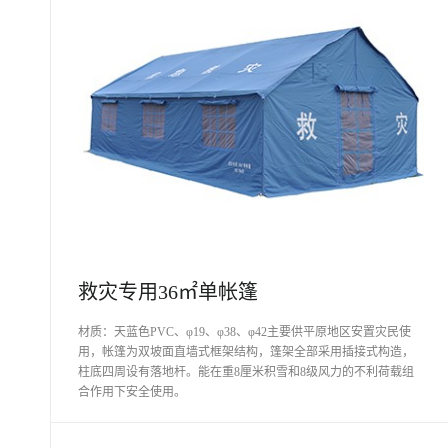
救灾专用36㎡单帐篷
材质：天蓝色PVC、φ19、φ38、φ42主要供平原地区安置灾民使
用，帐篷为双坡面直墙式框架结构，篷架全部采用插接式构造，
柱底四周设有落地杆。能在重8厘米积雪和8级风力的不利荷载组
合作用下安全使用。