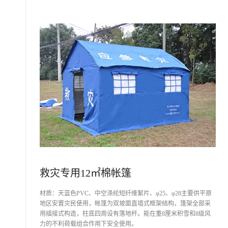
救灾专用12㎡棉帐篷
材质：天蓝色PVC、中空涤纶短纤维絮片、φ25、φ28主要供平原
地区安置灾民使用，帐篷为双坡面直墙式框架结构，篷架全部采
用插接式构造，柱底四周设有落地杆。能在重8厘米积雪和8级风
力的不利荷载组合作用下安全使用。