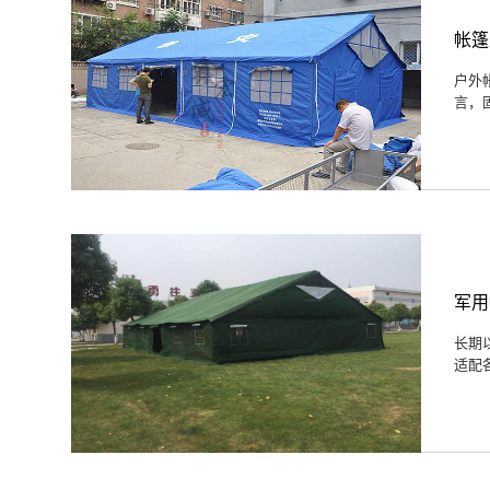
帐篷
户外
言，
军用
长期
适配