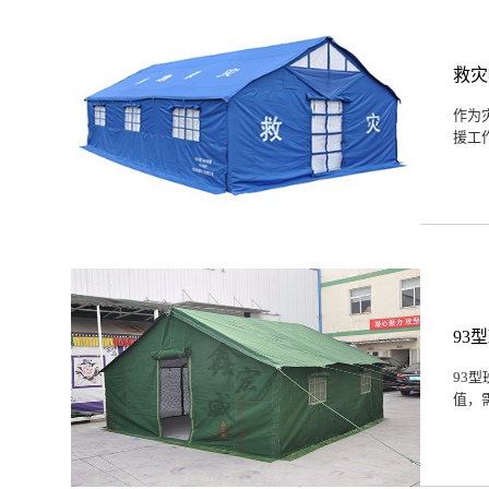
救灾
作为
援工
93
93
值，