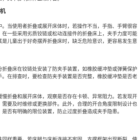
机
中。当使用者折叠或展开床体时，若操作不当，手指、手臂很容
。在一些采用劣质铰链或松动连接件的折叠床上，夹手力度可能
其是儿童出于好奇摆弄折叠床时，缺乏危险意识，更容易发生意
分折叠床在铰链处安装了防夹手装置，如橡胶缓冲垫或弹簧保护
手。在排查时，要检查防夹手装置是否完整，橡胶缓冲垫是否老
缓慢折叠和展开床体，观察是否存在卡顿、异常阻力。若发现开
，需要及时维修或更换部件。此外，合理的开合角度限制设计也
，是否有明确的限位装置，防止过度折叠造成夹手隐患。
性同样重要。若床腿与床板连接不牢固、支撑框架出现断裂，使