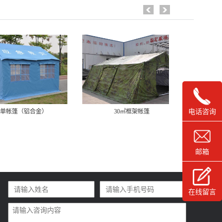
㎡单帐篷（铝合金）
30㎡框架帐篷
电话咨询
邮箱
在线留言