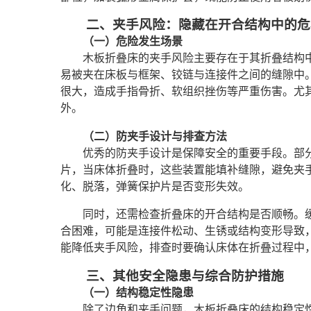
二、夹手风险：隐藏在开合结构中的危
（一）危险发生场景
木板折叠床的夹手风险主要存在于其折叠结构
易被夹在床板与框架、铰链与连接件之间的缝隙中
很大，造成手指骨折、软组织挫伤等严重伤害。尤
外。
（二）防夹手设计与排查方法
优秀的防夹手设计是保障安全的重要手段。部
片，当床体折叠时，这些装置能填补缝隙，避免夹
化、脱落，弹簧保护片是否变形失效。
同时，还需检查折叠床的开合结构是否顺畅。
合困难，可能是连接件松动、生锈或结构变形导致
能降低夹手风险，排查时要确认床体在折叠过程中
三、其他安全隐患与综合防护措施
（一）结构稳定性隐患
除了边角和夹手问题，木板折叠床的结构稳定