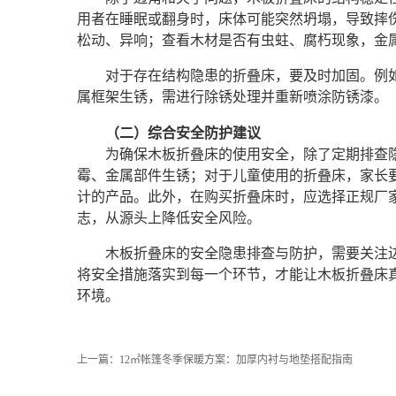
用者在睡眠或翻身时，床体可能突然坍塌，导致摔
松动、异响；查看木材是否有虫蛀、腐朽现象，金
对于存在结构隐患的折叠床，要及时加固。例
属框架生锈，需进行除锈处理并重新喷涂防锈漆。
（二）综合安全防护建议
为确保木板折叠床的使用安全，除了定期排查
霉、金属部件生锈；对于儿童使用的折叠床，家长
计的产品。此外，在购买折叠床时，应选择正规厂
志，从源头上降低安全风险。
木板折叠床的安全隐患排查与防护，需要关注
将安全措施落实到每一个环节，才能让木板折叠床
环境。
上一篇：
12㎡帐篷冬季保暖方案：加厚内衬与地垫搭配指南