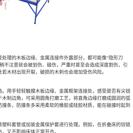
经处理的木板边缘、金属连接件外露部分，都可能像“隐形刀
，稍不注意就会被划伤、碰伤，严重时甚至会造成深度割伤，引
处若木材出现开裂，破损的木刺也会增加受伤风险。
角。用手轻轻触摸木板边缘、金属框架连接处，感受是否有尖锐
于木制边角，可采用圆角打磨工艺，将直角边缘打磨成圆润的弧
防撞条，防撞条多采用柔软的橡胶或硅胶材质，能在碰撞时起到
裹塑料套管或加装金属保护套进行处理。例如，在折叠床的铰链
伤，又不影响床体正常开合。