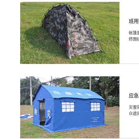
班用
帐篷
终围
应急
灾害
众遮