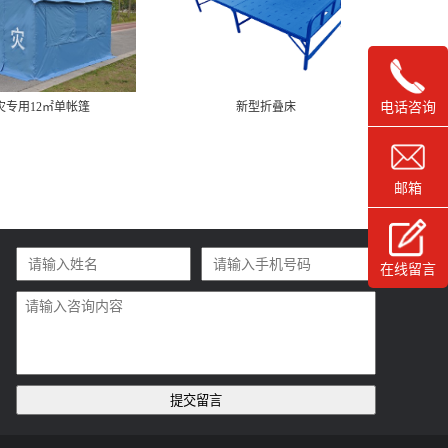
新型折叠床
60㎡折叠式网架帐篷
电话咨询
邮箱
在线留言