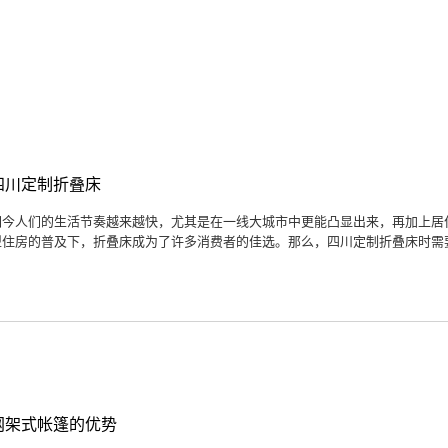
四川定制折叠床
如今人们的生活节奏越来越快，尤其是在一线大城市中更能凸显出来，再加上居
型住房的普及下，折叠床成为了许多消费者的佳选。那么，四川定制折叠床时需要注
网架式帐篷的优势