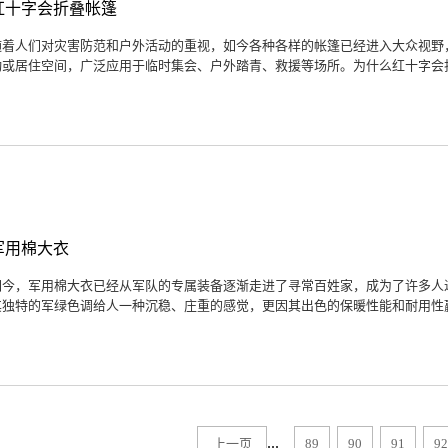
红十字会折叠帐篷
随着人们对灾害防范和户外活动的重视，如今各种各样的帐篷已经进入大众视野
动或居住空间，广泛应用于临时集会、户外踏青、救援等场所。为什么红十字会折
军用棉大衣
如今，军用棉大衣已经从军队的专属装备逐渐走进了寻常百姓家，成为了许多人
其独特的军绿色调给人一种沉稳、庄重的感觉，更因其出色的保暖性能和耐用性赢
...
上一页
89
90
91
92