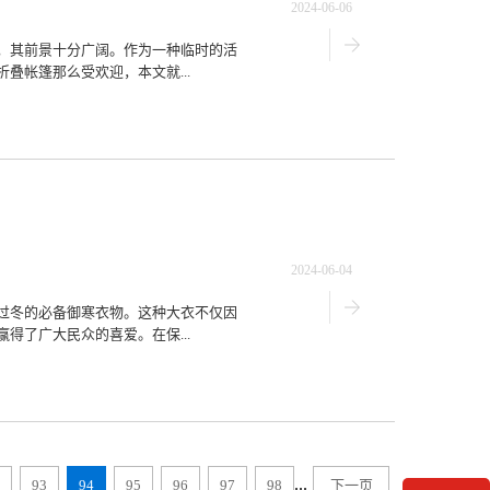
2024-06-06
，其前景十分广阔。作为一种临时的活
叠帐篷那么受欢迎，本文就...
2024-06-04
过冬的必备御寒衣物。这种大衣不仅因
得了广大民众的喜爱。在保...
...
93
94
95
96
97
98
下一页