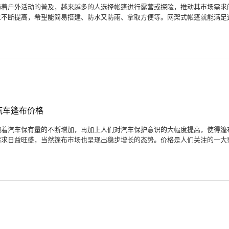
随着户外活动的普及，越来越多的人选择帐篷进行露营或探险，推动其市场需求
求不断提高，希望能简易搭建、防水又防雨、拿取方便等。网架式帐篷就能满足这
汽车篷布价格
随着汽车保有量的不断增加，再加上人们对汽车保护意识的大幅度提高，使得篷
需求日益旺盛，当然篷布市场也呈现出稳步增长的态势。价格是人们关注的一大要