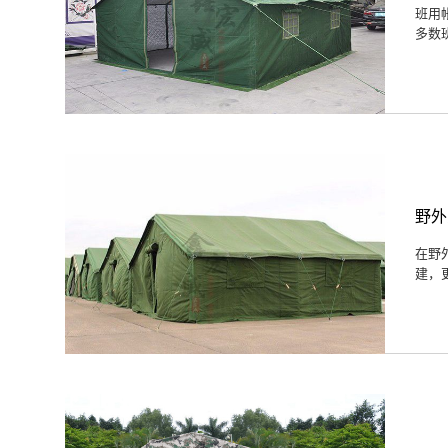
班用
多数
野外
在野
建，