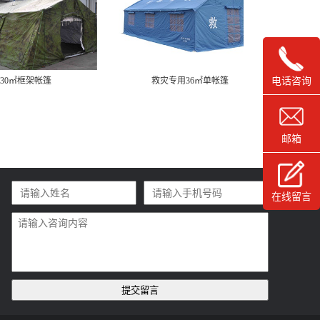
30㎡框架帐篷
救灾专用36㎡单帐篷
救
电话咨询
邮箱
在线留言