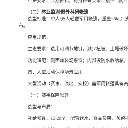
维护要求：长期驻扎，每月检查支架连接件（防
（二）林业监测/野外科研帐篷
选型标准：单人/双人轻便军用帐篷，重量≤5kg；
布。
应用规范：
生态要求：选用可调节地钉，减少植被、土壤破
功能适配：侧面加装观察窗；内部设防水收纳箱
四、大型活动保障场景应用
大型活动（赛事、演出、安检）需军用帐篷具备
（一）赛事保障帐篷
选型与布局：
补给帐篷：15-20㎡，配置饮水、食品货架，预留