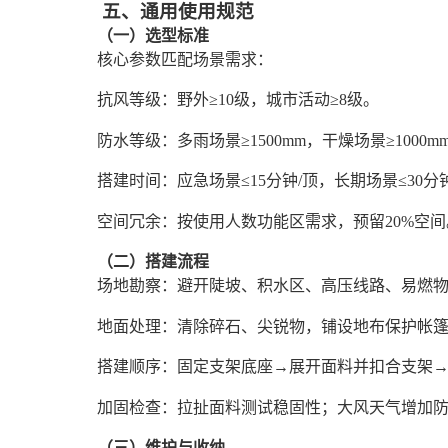
五、通用使用规范
（一）选型标准
核心参数匹配场景需求：
抗风等级：野外≥10级，城市活动≥8级。
防水等级：多雨场景≥1500mm，干燥场景≥1000m
搭建时间：应急场景≤15分钟/顶，长期场景≤30分
空间冗余：按使用人数功能区需求，预留20%空间
（二）搭建流程
场地勘察：避开陡坡、积水区、高压线路、易燃
地面处理：清除碎石、尖锐物，铺设地布保护帐
搭建顺序：固定支架底座→展开面料并扣合支架→安
加固检查：拉扯面料测试稳固性；大风天气增加
（三）维护与收纳