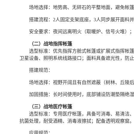
场地选择：地势高、无碎石的平整地面，避免帐
搭建流程：2人固定支架底座，3人同步展开面料并
安全要求：夜间远离明火（取暖炉、信号火堆）
（二）战地指挥帐篷
选型标准：优先指挥方舱式帐篷或扩展式指挥帐
卫星设备、照明系统线路接口；面料具备遮光性，防
搭建规范：
场地选择：视野开阔且有自然遮蔽（树林、丘陵
加固措施：长时间使用时，底部铺设防潮垫隔绝
（三）战地医疗帐篷
选型标准：专用医疗帐篷，具备可消毒、易清洁
抗菌处理，耐受酒精、消毒液擦拭；配备透明观察窗
应用规范：