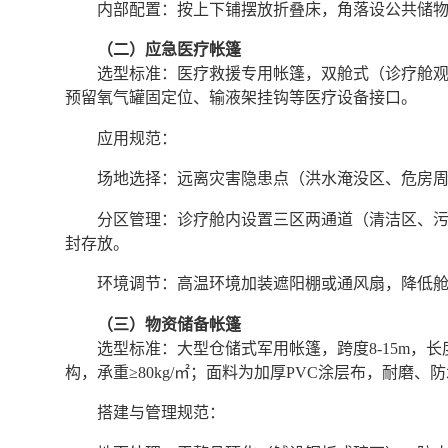
内部配置：按上下铺摆放折叠床，角落设公共储
（二）应急医疗帐篷
选型标准：医疗救援专用帐篷，双舱式（诊疗舱
预留氧气罐固定位、输液架挂钩等医疗设备接口。
应用规范：
场地选择：远离灾害隐患点（洪水淹没区、危房
分区管理：诊疗舱内设置三区两通道（清洁区、
封存放。
环境调节：高温环境加装遮阳棚或通风扇，降低
（三）物资储备帐篷
选型标准：大型仓储式军用帐篷，跨度8-15m，长
构，承重≥80kg/㎡；面料为加厚PVC涂层布，耐磨、
搭建与管理规范：