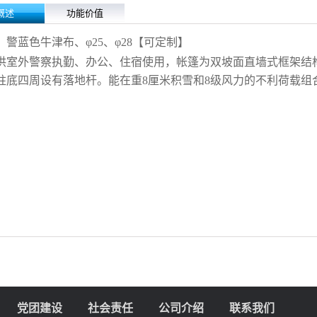
概述
功能价值
：警蓝色牛津布、φ25、φ28【可定制】
供室外警察执勤、办公、住宿使用，帐篷为双坡面直墙式框架结
柱底四周设有落地杆。能在重8厘米积雪和8级风力的不利荷载组
党团建设
社会责任
公司介绍
联系我们