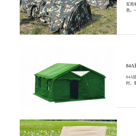
军用
务。
84
84
时，