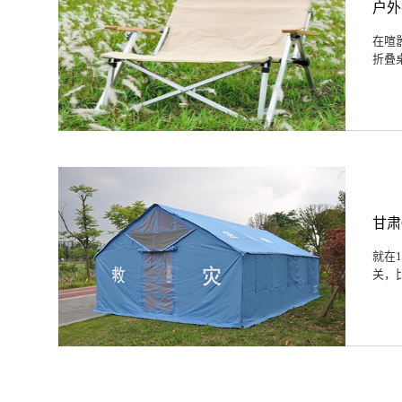
户外
在喧
折叠
甘肃
就在
关，