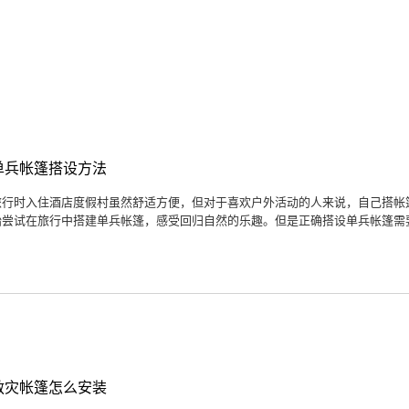
单兵帐篷搭设方法
旅行时入住酒店度假村虽然舒适方便，但对于喜欢户外活动的人来说，自己搭帐
始尝试在旅行中搭建单兵帐篷，感受回归自然的乐趣。但是正确搭设单兵帐篷需要
救灾帐篷怎么安装