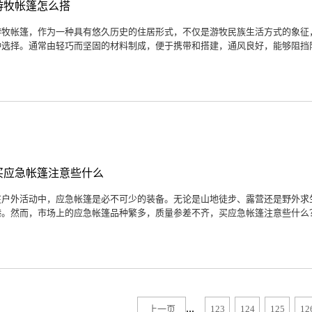
游牧帐篷怎么搭
游牧帐篷，作为一种具有悠久历史的住居形式，不仅是游牧民族生活方式的象征
种选择。通常由轻巧而坚固的材料制成，便于携带和搭建，通风良好，能够阻挡阳
买应急帐篷注意些什么
在户外活动中，应急帐篷是必不可少的装备。无论是山地徒步、露营还是野外求
港。然而，市场上的应急帐篷品种繁多，质量参差不齐，买应急帐篷注意些什么？
...
上一页
123
124
125
12