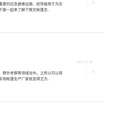
重要的应急避难设施，经常被用于为灾
面一起来了解下救灾帐篷怎...
2023-11-06
、野外考察等领域当中。之所以可以将
用帐篷生产厂家就显得尤为...