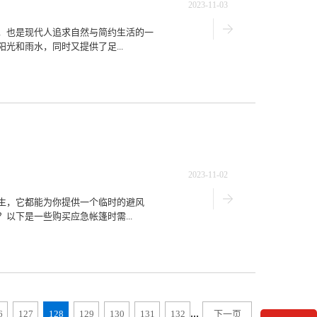
2023-11-03
，也是现代人追求自然与简约生活的一
光和雨水，同时又提供了足...
2023-11-02
生，它都能为你提供一个临时的避风
以下是一些购买应急帐篷时需...
...
6
127
128
129
130
131
132
下一页