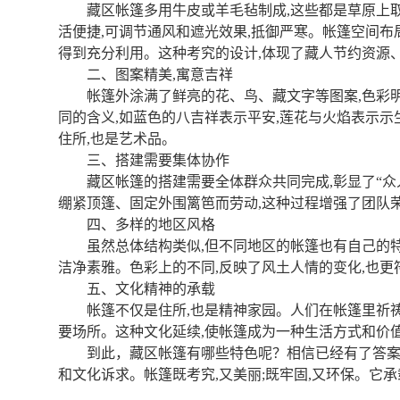
藏区帐篷多用牛皮或羊毛毡制成,这些都是草原上
活便捷,可调节通风和遮光效果,抵御严寒。帐篷空间布局
得到充分利用。这种考究的设计,体现了藏人节约资源
二、图案精美,寓意吉祥
帐篷外涂满了鲜亮的花、鸟、藏文字等图案,色彩
同的含义,如蓝色的八吉祥表示平安,莲花与火焰表示示
住所,也是艺术品。
三、搭建需要集体协作
藏区帐篷的搭建需要全体群众共同完成,彰显了“
绷紧顶篷、固定外围篱笆而劳动,这种过程增强了团队
四、多样的地区风格
虽然总体结构类似,但不同地区的帐篷也有自己的特
洁净素雅。色彩上的不同,反映了风土人情的变化,也
五、文化精神的承载
帐篷不仅是住所,也是精神家园。人们在帐篷里祈
要场所。这种文化延续,使帐篷成为一种生活方式和价
到此，藏区帐篷有哪些特色呢？相信已经有了答案
和文化诉求。帐篷既考究,又美丽;既牢固,又环保。它