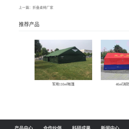
上一篇：
折叠桌椅厂家
推荐产品
10㎡帐篷
46㎡消防充气帐篷
12
产品中心
合作伙伴
科研成果
新闻中心