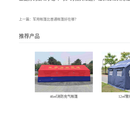
上一篇：
军用帐篷比普通帐篷好在哪？
推荐产品
46㎡消防充气帐篷
12㎡