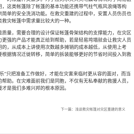
用，这类帐篷除了帐篷的基本功能还携带气柱气瓶风浪绳等构
供简单的安全洗消功能。在救灾重建的过程中，安置人员伤员也
类救灾帐篷中需求量比较大的一种。
重质量，需要合理的设计保证帐篷骨架结构的支撑能力，在灾区
力更强的产品才能真正给到帮助，若是轻易垮塌就会让救灾人员
用的，从成本上讲使用次数越多摊销的成本越低，从使用上考
要根据情况迁徙转移，简单的拆装能够更好的节省时间投入到救
乐”只把准备工作做好，才能在灾害来临时更从容的面对，而当
的帮助。在灾难面前我们是同胞，不仅有无私奉献的救援人员，
援才是我们多难兴邦的根本原因。
下一篇：
浅谈救灾帐篷对灾区重建的意义