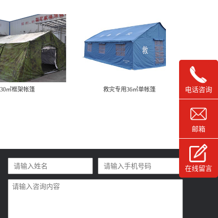
电话咨询
30㎡框架帐篷
救灾专用36㎡单帐篷
救
邮箱
在线留言