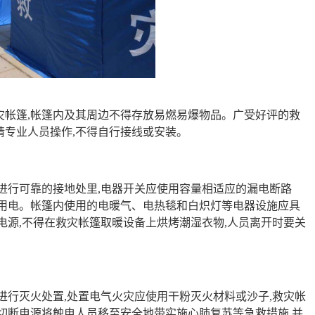
灾帐篷,帐篷内及其周边不得存放易燃易爆物品。广受好评的救
请专业人员操作,不得自行接线或安装。
进行可靠的接地处里,电器开关应使用容量相适应的漏电断路
荷用电。帐篷内使用的电暖气、电热毯和白炽灯等电器设施应具
电源,不得在救灾帐篷取暖设备上烘烤潮湿衣物,人员离开时要关
进行灭火处置,处置电气火灾应使用干粉灭火材料或沙子,救灾帐
切断电源将触电人员移至安全地带实施心肺复苏等急救措施,并