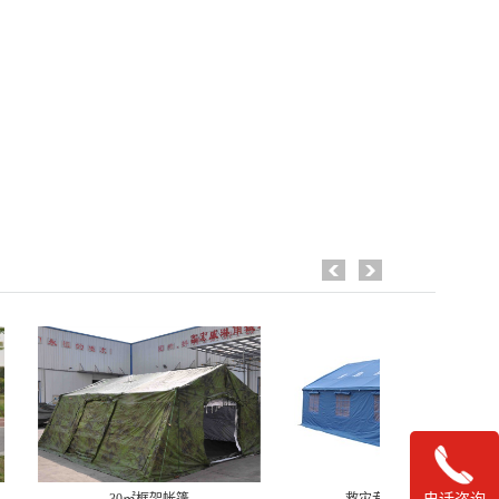
30㎡框架帐篷
救灾专用36㎡单帐篷
救