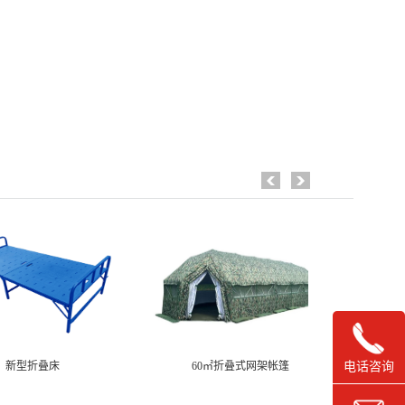
电话咨询
新型折叠床
60㎡折叠式网架帐篷