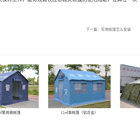
下一篇：
军用帐篷怎么安装
2㎡警用棉帐篷
12㎡单帐篷（铝合金）