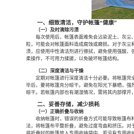
一、细致清洁，守护帐篷“健康”
（一）及时清除污渍
每次使用后，帐篷表面难免会沾染泥土、灰尘
粒，可能会对帐篷面料造成腐蚀或磨损。对于灰尘
渍，应使用中性清洁剂进行擦拭，避免使用强酸、
柔操作，不可用力揉搓，以免破坏帐篷结构。
（二）深度清洁与干燥
定期对帐篷进行深度清洁十分必要。将帐篷完
毕后，要将帐篷充分晾干。避免在阳光下暴晒，强
晾干。若帐篷内部也有潮湿情况，需将其内部撑开
二、妥善存储，减少损耗
（一）正确折叠与收纳
收纳帐篷时，错误的折叠方式可能导致帐篷布
法，将帐篷布平整折叠，避免过度弯曲和挤压。对
将折叠好的帐篷放入专用收纳袋中，若没有专用收