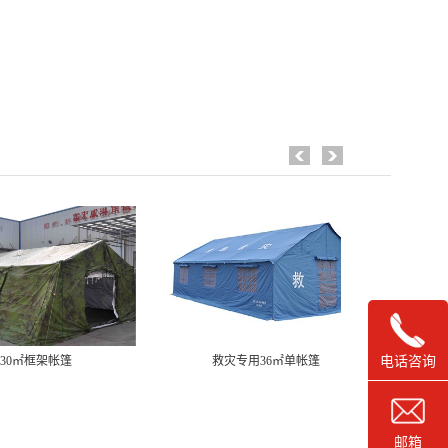
30㎡框架帐篷
救灾专用36㎡单帐篷
救
电话咨询
邮箱