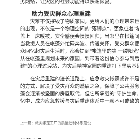
务网络，让灾区的社会功能得以快速恢复。
助力受灾群众心理重建
灾难不仅摧毁了物质家园，更给人们的心理带来
的出现，不仅是一个物理空间的“落脚点”，更象征着“
盖上一床暖被，安全感便会慢慢回归；当邻里在帐篷
当救援人员在帐篷外忙碌奔波、传递关怀，受灾群众
众回忆起灾后生活时，都会提到“帐篷里的第 一缕阳
从在帐篷里规划未来的家园，到带着这份信心参与到后
建”的心理过渡站，为灾后精神家园的重建打下坚实基
在灾后重建的漫长道路上，应急救灾帐篷或许不是
的方式，解决了受灾群众的燃眉之急，保障了公共服
篷会逐渐被坚固的房屋取代，但它所承载的“守护生命
忆中，成为应急救援与灾后重建体系中一颗不可或缺的
上一篇：
救灾帐篷工厂的质量控制体系建设