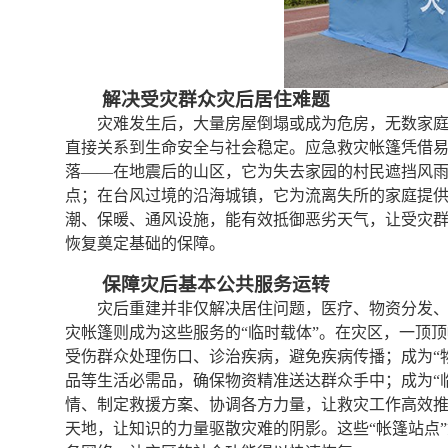
解决受灾群众灾后居住难题
灾难发生后，大量房屋倒塌或成为危房，无数家
直接关系到生命安全与社会稳定。应急救灾帐篷凭借
落——在地震后的山区，它为失去家园的村民遮挡风
点；在台风过境的沿海城镇，它为流离失所的家庭提
潮、保暖、通风设施，能有效抵御恶劣天气，让受灾群
恢复奠定基础的保障。
保障灾后基本公共服务运转
灾后重建并非仅解决居住问题，医疗、物资分发
灾帐篷则成为这些服务的“临时载体”。在灾区，一顶顶
受伤群众处理伤口、诊治疾病，避免疾病传播；成为“
品等生活必需品，确保物资精准送达群众手中；成为“
情、制定救援方案、协调各方力量，让救灾工作高效推
天地，让知识的力量驱散灾难的阴影。这些“帐篷站点