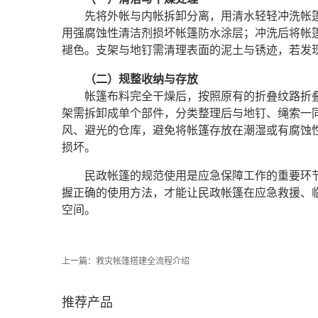
先将外帐与内帐拆卸分离，用清水轻轻冲洗帐
用强腐蚀性清洁剂损坏帐篷防水涂层；冲洗后将帐
褪色。支架与地钉需清理表面的泥土与锈迹，若发
（二）规整收纳与存放
帐篷布料完全干燥后，按照原有的折叠纹路折
架需拆卸成单个部件，分类整理后与地钉、绳索一
风、避光的仓库，避免将帐篷存放在潮湿或有腐蚀
损坏。
民政帐篷的规范使用是应急保障工作的重要环
握正确的使用方法，才能让民政帐篷在应急救援、
空间。
上一篇：
救灾帐篷搭建全流程介绍
推荐产品