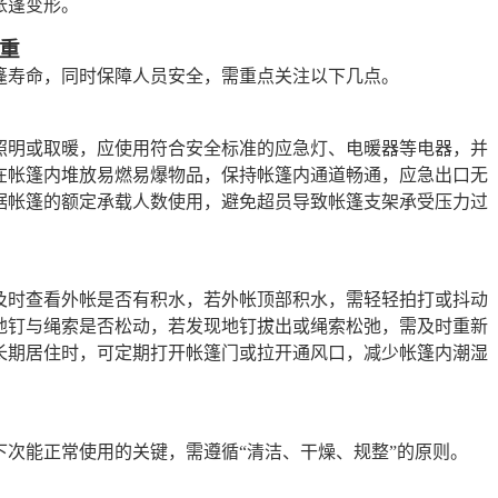
帐篷变形。
重
篷寿命，同时保障人员安全，需重点关注以下几点。
照明或取暖，应使用符合安全标准的应急灯、电暖器等电器，并
在帐篷内堆放易燃易爆物品，保持帐篷内通道畅通，应急出口无
据帐篷的额定承载人数使用，避免超员导致帐篷支架承受压力过
及时查看外帐是否有积水，若外帐顶部积水，需轻轻拍打或抖动
地钉与绳索是否松动，若发现地钉拔出或绳索松弛，需及时重新
长期居住时，可定期打开帐篷门或拉开通风口，减少帐篷内潮湿
次能正常使用的关键，需遵循“清洁、干燥、规整”的原则。