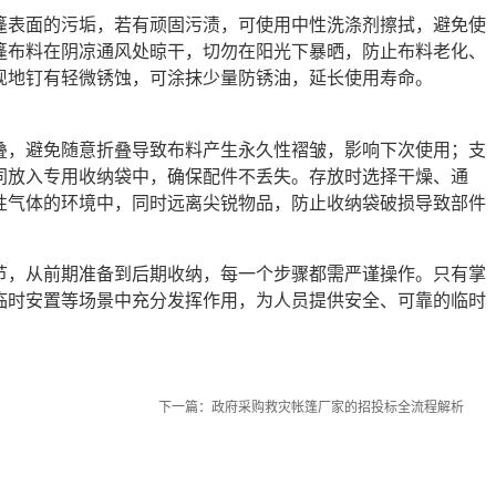
篷表面的污垢，若有顽固污渍，可使用中性洗涤剂擦拭，避免使
篷布料在阴凉通风处晾干，切勿在阳光下暴晒，防止布料老化、
现地钉有轻微锈蚀，可涂抹少量防锈油，延长使用寿命。
叠，避免随意折叠导致布料产生永久性褶皱，影响下次使用；支
同放入专用收纳袋中，确保配件不丢失。存放时选择干燥、通
性气体的环境中，同时远离尖锐物品，防止收纳袋破损导致部件
节，从前期准备到后期收纳，每一个步骤都需严谨操作。只有掌
临时安置等场景中充分发挥作用，为人员提供安全、可靠的临时
下一篇：
政府采购救灾帐篷厂家的招投标全流程解析