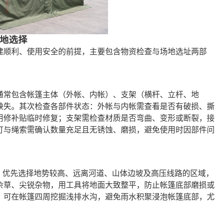
地选择
建顺利、使用安全的前提，主要包含物资检查与场地选址两部
通常包含帐篷主体（外帐、内帐）、支架（横杆、立杆、地
缺失。其次检查各部件状态：外帐与内帐需查看是否有破损、撕
用修补贴临时修复；支架需检查材质是否弯曲、变形或断裂，接
钉与绳索需确认数量充足且无锈蚀、磨损，避免使用时因部件问
。优先选择地势较高、远离河道、山体边坡及高压线路的区域，
杂草、尖锐杂物，用工具将地面大致整平，防止帐篷底部磨损或
，可在帐篷四周挖掘浅排水沟，避免雨水积聚浸泡帐篷底部，尤