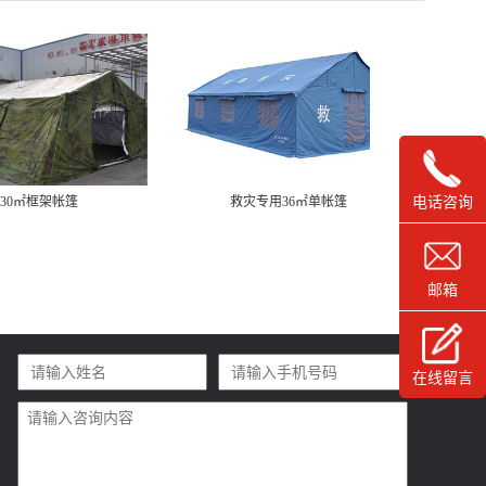
30㎡框架帐篷
救灾专用36㎡单帐篷
救
电话咨询
邮箱
在线留言