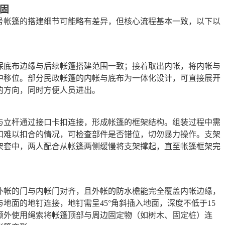
固
号帐篷的搭建细节可能略有差异，但核心流程基本一致，以下以
保底布边缘与后续帐篷搭建范围一致；接着取出内帐，将内帐与
中移位。部分民政帐篷的内帐与底布为一体化设计，可直接展开
的方向，同时方便人员进出。
与立杆通过接口卡扣连接，形成帐篷的框架结构。组装过程中需
扣难以扣合的情况，可检查部件是否错位，切勿暴力操作。支架
架套中，两人配合从帐篷两侧缓慢将支架撑起，直至帐篷框架完
外帐的门与内帐门对齐，且外帐的防水檐能完全覆盖内帐边缘，
地面的地钉连接，地钉需呈45°角斜插入地面，深度不低于15
额外使用绳索将帐篷顶部与周边固定物（如树木、固定桩）连