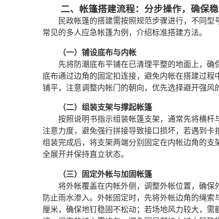
二、帐篷搭建流程：分步操作，确保稳
民政帐篷的搭建需按照规范步骤进行，不同型
常见的多人应急帐篷为例，介绍标准搭建方法。
（一）铺设底布与内帐
先将防潮底布平铺在已清理平整的地面上，确
底布通过边角的固定扣连接，避免内帐在搭建过程
铺平，注意调整内帐门的朝向，优先选择避开强风
（二）组装支架与撑起帐篷
按照说明书指示组装帐篷支架，通常先将横杆
注意力度，避免强行拼接导致接口损坏，若遇到卡
组装完成后，将支架两端分别固定在内帐边角的支
全展开并保持直立状态。
（三）固定外帐与加固帐篷
将外帐覆盖在内帐外侧，调整外帐位置，确保
防止雨水渗入。外帐固定时，先将外帐边角的绳索与
厘米，确保地钉稳固不松动；若场地风力较大，需