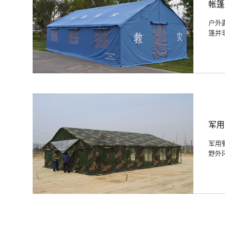
帐篷
户外
篷并
军用
军用
野外