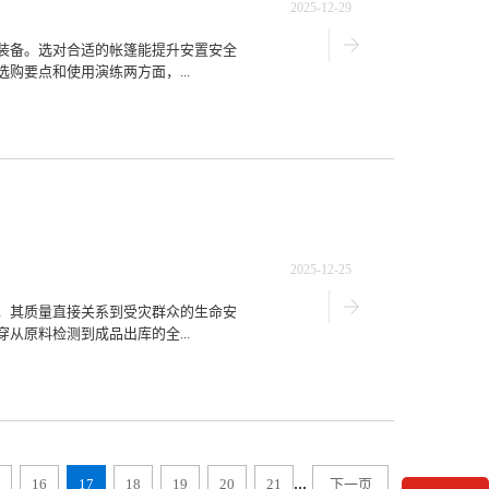
2025-12-29
装备。选对合适的帐篷能提升安置安全
购要点和使用演练两方面，...
2025-12-25
，其质量直接关系到受灾群众的生命安
从原料检测到成品出库的全...
...
16
17
18
19
20
21
下一页