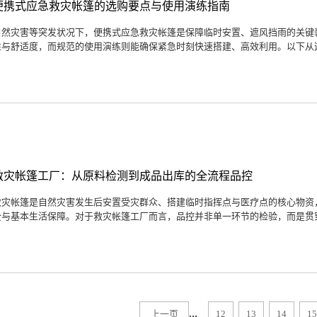
​​便携式应急救灾帐篷的选购要点与使用演练指南
自然灾害等突发状况下，便携式应急救灾帐篷是保障临时安置、遮风挡雨的关键
性与舒适度，而规范的使用演练则能确保紧急时刻快速搭建、高效利用。以下从选
救灾帐篷工厂：从原料检测到成品出库的全流程品控
救灾帐篷是自然灾害发生后安置受灾群众、搭建临时指挥点与医疗点的核心物资
全与基本生活保障。对于救灾帐篷工厂而言，品控并非单一环节的检验，而是贯穿
...
上一页
12
13
14
15