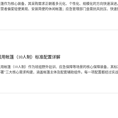
帐篷作为核心装备，其采购需求正朝着多元化、个性化、规模化的方向快速演进
露营者偏爱轻便美观、安装简便的休闲帐篷；应急管理部门亟需抗风抗压、快速搭
班用帐篷（10人制）标准配置详解
班用帐篷（10人制）作为班组野外驻训、应急保障等场景的核心保障装备，其标
部署”三大核心需求构建，涵盖帐篷主体及配套辅助组件。每一项配置都经过实战场