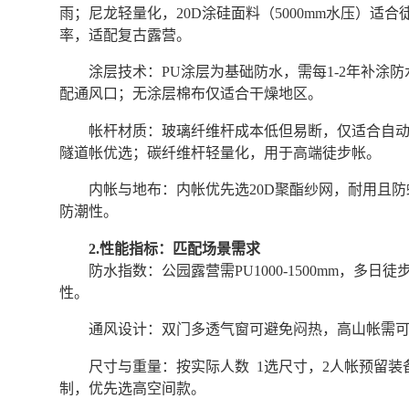
雨；尼龙轻量化，20D涂硅面料（5000mm水压）适合
率，适配复古露营。
涂层技术：PU涂层为基础防水，需每1-2年补涂
配通风口；无涂层棉布仅适合干燥地区。
帐杆材质：玻璃纤维杆成本低但易断，仅适合自
隧道帐优选；碳纤维杆轻量化，用于高端徒步帐。
内帐与地布：内帐优先选20D聚酯纱网，耐用且防
防潮性。
2.性能指标：匹配场景需求
防水指数：公园露营需PU1000-1500mm，多日徒
性。
通风设计：双门多透气窗可避免闷热，高山帐需
尺寸与重量：按实际人数 1选尺寸，2人帐预留装备
制，优先选高空间款。