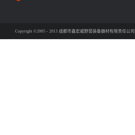
Copyright ©2005 - 2013 成都市鑫宏威野营装备器材有限责任公司
救灾专用20㎡单/棉帐篷
救灾专用