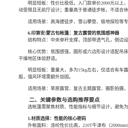
明显短板：性价比极低，入门款单价2000元以上，专
动受限且无前厅设计；重量高于普通徒步帐，不适合
适用场景：高海拔徒步、雪山攀登、极地探险等
6.印第安/蒙古包帐篷：复古露营的氛围感神器
结构特点：中央单杆支撑，顶部带透气孔，侧边
核心优势：氛围感强，圆形或六边形设计适配吊床、
干燥地区体验舒适。
明显短板：重量大，多为15kg左右，仅适合有
般，强风环境需额外加固。
适用场景：草原露营、复古主题露营、摄影拍摄
二、关键参数与选购推荐要点
选帐篷需聚焦材质、性能指标与细节设计，避免
1.材质选择：性能的核心密码
外帐面料：涤纶性价比高，210T牛津布（2000m