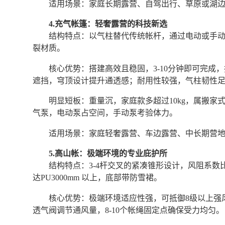
适用场景：家庭长期露营、自驾出行、草原或湖
4.充气帐篷：轻奢露营的科技新选
结构特点：以气柱替代传统帐杆，通过电动或手
裂材质。
核心优势：搭建高效且稳固，3-10分钟即可完成
遮挡，穹顶设计提升通透感；耐用性较强，气柱韧性
明显短板：重量沉，家庭款多超过10kg，属搬
气泵，电动泵占空间，手动泵考验体力。
适用场景：家庭轻奢露营、车边露营、中长期营
5.高山帐：极端环境的专业庇护所
结构特点：3-4杆交叉的紧凑锥形设计，风阻系数比
达PU3000mm 以上，底部带防雪裙。
核心优势：极端环境适应性强，可抵御8级以上强
透气阀调节通风量，8-10个帐绳固定点确保受力均匀。