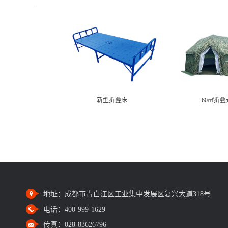
新型折叠床
60㎡折
12㎡警用棉帐篷
12㎡单帐
地址：
成都市青白江区工业集中发展区复兴大道318号
电话：
400-999-1629
传真：
028-83626796