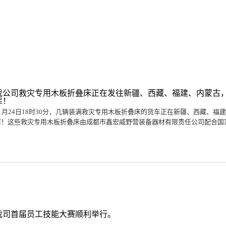
我公司救灾专用木板折叠床正在发往新疆、西藏、福建、内蒙古
库！
11月24日18时30分，几辆装满救灾专用木板折叠床的货车正在新疆、西藏、
库！这些救灾专用木板折叠床由成都市鑫宏威野营装备器材有限责任公司配合国家救
我司首届员工技能大赛顺利举行。