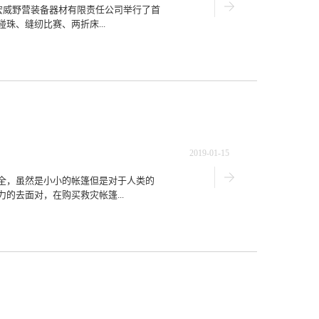
宏威野营装备器材有限责任公司举行了首
、缝纫比赛、两折床...
2019-01-15
全，虽然是小小的帐篷但是对于人类的
的去面对，在购买救灾帐篷...