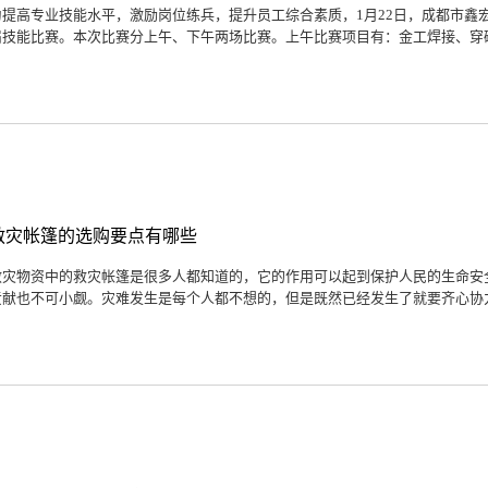
为提高专业技能水平，激励岗位练兵，提升员工综合素质，1月22日，成都市鑫
届技能比赛。本次比赛分上午、下午两场比赛。上午比赛项目有：金工焊接、穿碰珠
救灾帐篷的选购要点有哪些
救灾物资中的救灾帐篷是很多人都知道的，它的作用可以起到保护人民的生命安
贡献也不可小觑。灾难发生是每个人都不想的，但是既然已经发生了就要齐心协力