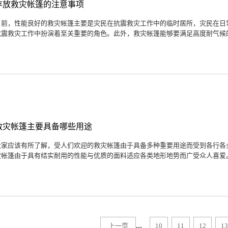
存放救灾帐篷的注意事项
目前，性能良好的救灾帐篷主要是灾民在抗震救灾工作中的临时居所，灾民在日
抗震救灾工作中扮演着至关重要的角色。此外，救灾帐篷能够要满足高度耐气候的
救灾帐篷主要具备哪些用途
大家应该有所了解，受人们欢迎的救灾帐篷由于具备多种重要用途而受到各行各
灾帐篷由于具有结实耐用的性能与优质的面料适应各类地形地势而广受众人喜爱。
...
上一页
10
11
12
13