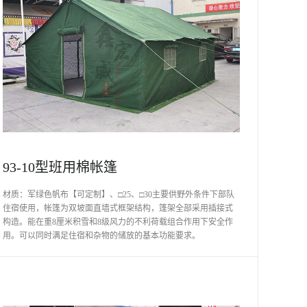
93-10型班用棉帐篷
材质：军绿色帆布【可定制】、□25、□30主要供野外条件下部队
住宿使用，帐篷为双坡面直墙式框架结构，篷架全部采用插接式
构造。能在重8厘米积雪和8级风力的不利荷载组合作用下安全作
用。可以同时满足住宿和杂物的储放的基本功能要求。