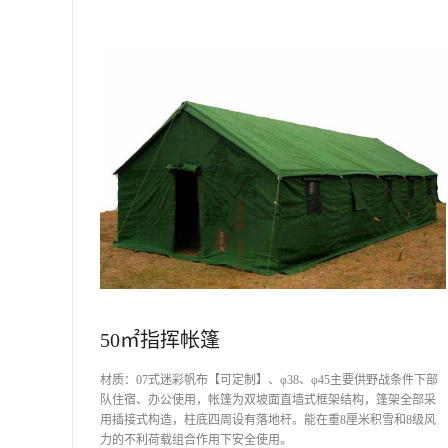
50㎡指挥帐篷
材质：07式迷彩帆布【可定制】、φ38、φ45主要供野战条件下部
队住宿、办公使用，帐篷为双坡面直墙式框架结构，篷架全部采
用插接式构造，柱底四周设有落地杆。能在重8厘米积雪和8级风
力的不利荷载组合作用下安全使用。