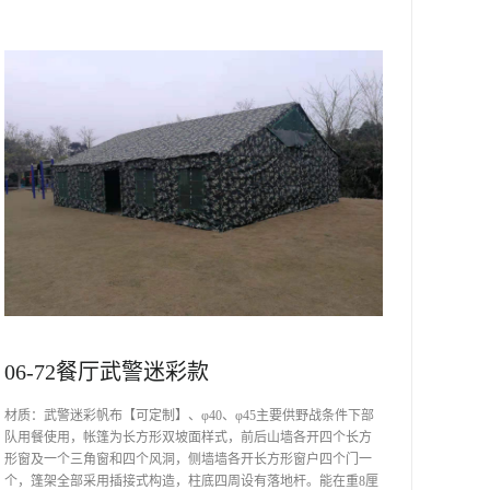
06-72餐厅武警迷彩款
材质：武警迷彩帆布【可定制】、φ40、φ45主要供野战条件下部
队用餐使用，帐篷为长方形双坡面样式，前后山墙各开四个长方
形窗及一个三角窗和四个风洞，侧墙墙各开长方形窗户四个门一
个，篷架全部采用插接式构造，柱底四周设有落地杆。能在重8厘