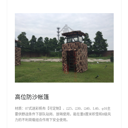
高位防沙帐篷
材质：07式迷彩帆布【可定制】、□25、□30、□40、L40、φ16主
要供野战条件下部队站岗、放哨使用，能在重8厘米积雪和8级风
力的不利荷载组合作用下安全使用。