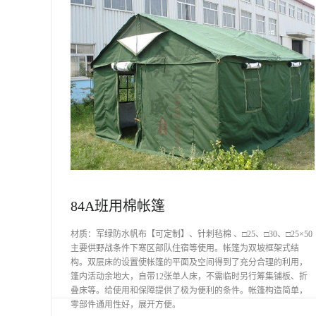
84A班用棉帐篷
材质：军绿防水帆布【可定制】、针刺毡棉 、□25、□30、□25×50
主要供野战条件下寒区部队住宿等使用。帐篷为双坡框架式结
构。双层床的设置使帐篷的平面及空间得到了充分合理的利用，
篷内活动余地大，自带12张单人床，不需临时另行筹集铺板、折
叠床等。给使用和保障提供了极为便利的条件。帐篷构造简单，
零部件通用性好，展开方便。