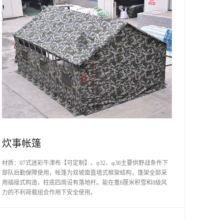
炊事帐篷
材质：07式迷彩牛津布【可定制】、φ32、φ38主要供野战条件下
部队后勤保障使用，帐篷为双坡面直墙式框架结构，篷架全部采
用插接式构造，柱底四周设有落地杆。能在重8厘米积雪和8级风
力的不利荷载组合作用下安全使用。