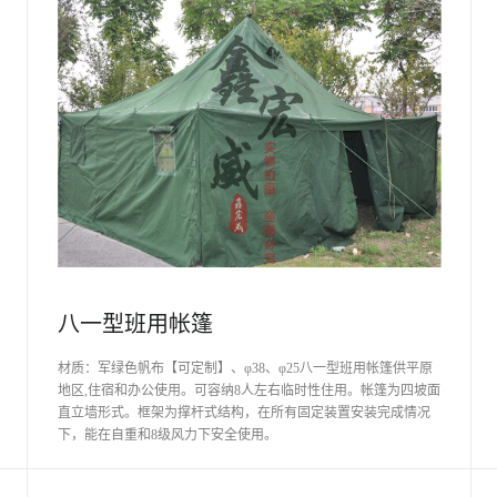
八一型班用帐篷
材质：军绿色帆布【可定制】、φ38、φ25八一型班用帐篷供平原
地区,住宿和办公使用。可容纳8人左右临时性住用。帐篷为四坡面
直立墙形式。框架为撑杆式结构，在所有固定装置安装完成情况
下，能在自重和8级风力下安全使用。