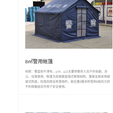
8㎡警用帐篷
材质：警蓝色牛津布、φ19、φ22主要供警务人员户外执勤、办
公、住宿使用，帐篷为双坡面直墙式框架结构，篷架全部采用插
接式构造，柱底四周设有落地杆。能在重8厘米积雪和8级风力的
不利荷载组合作用下安全使用。