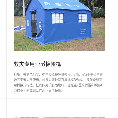
救灾专用12㎡棉帐篷
材质：天蓝色PVC、中空涤纶短纤维絮片、φ25、φ28主要供平原
地区安置灾民使用，帐篷为双坡面直墙式框架结构，篷架全部采
用插接式构造，柱底四周设有落地杆。能在重8厘米积雪和8级风
力的不利荷载组合作用下安全使用。