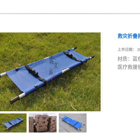
救灾折叠
上市日期：
2
材质：蓝
医疗救援