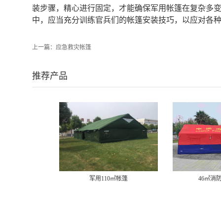
装步骤，精心进行固定，才能确保军用帐篷在复杂多变
中，应当充分训练官兵们的帐篷安装技巧，以应对各种
上一篇：
应急救灾帐篷
推荐产品
10㎡帐篷
46㎡消防充气帐篷
12