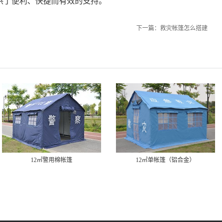
供了便利、快捷而有效的支持。
下一篇：
救灾帐篷怎么搭建
2㎡警用棉帐篷
12㎡单帐篷（铝合金）