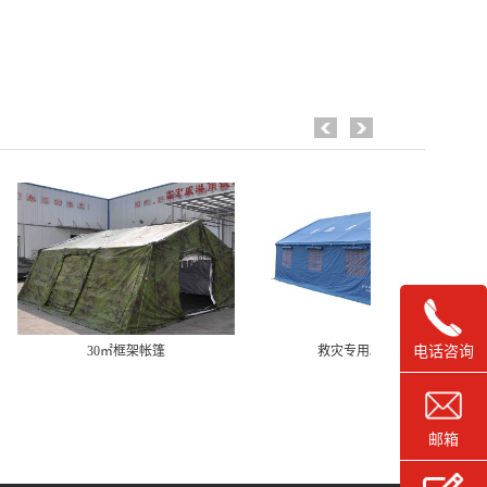
电话咨询
30㎡框架帐篷
救灾专用36㎡单帐篷
救
邮箱