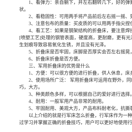
1、看弹力：亲自躺下，并左右翻转几下，好的弹
状。
2、看稳固性：可用两手将产品前后左右摇一摇、
3、注意包布的质量：买皮质的可以用两手指尖捏
4、看工艺：如果是钢架结构的折叠床，要注意焊
[喷塑工艺]处理的钢管表面，硬度高，更耐磨，更有光
生划痕导致容易氧化生锈，并且没有光泽。
5、折叠床是否牢固，床脚是否厚实会否左右摇晃
6、折叠床折叠是否方便。
三、军用折叠床的优势是什么
1、方便：可以很方便的进行折叠，供人休息，床
2、使用场所广泛： 军用折叠床可运用在野外，
巧，大方。
3、种类颜色多样，可以根据自己的爱好进行选择
4、耐用：一般军用产品非常的耐用。
5、牢固耐用、美观大方，产品布料耐老化，抗撕
以上介绍的就是行军床怎么折叠，行军床作为一
过学习并掌握正确的折叠技巧，用户可以更好地使用行