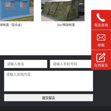
电话咨询
30㎡框架帐篷
救灾专用36㎡单帐篷
邮箱
在线留言