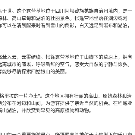
名于世。这个露营基地位于四川阿坝藏族羌族自治州境内，是一
森林、高山草甸和湖泊的壮丽景色。帐篷营地坐落在湖边或河
你可以在清晨醒来时看到雪山的倒影，白天远足到瀑布和湖泊，
高耸入云，云雾缭绕。帐篷露营基地位于山脚下的草原上，拥有
远离城市的喧嚣，呼吸新鲜的空气，感受大自然的宁静与恢弘。
客能够尽情探索四姑娘山的美丽。
格里拉的一片净土”。这个地区拥有壮丽的高山、原始森林和清
地分布在河边和山间，为游客提供了亲近自然的机会。在稻城亚
高山湖泊，并欣赏到罕见的高原植物和动物。
四川的一个重要旅游景点。帐篷露营基地位于大佛脚下的乐山市