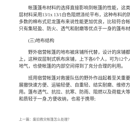
帐篷篷布材料的选择直接影响到帐篷的性能，这类帐篷
层材料采用13/1x 13/1白色阻燃涤纶平布，这种
多数的棉布式尼龙篷布来说性能更加优良，比较符合
只有集轻盈、防火、透气和耐磨等优点于一身的篷布
(三)地布结构
野外宿营帐篷的地布被床铺所代替，设计的床铺
上，这种双层制式帆布床铺，上下各6个人，可为12
地气，也使帐篷的内部空间得到了充分合理的利用。
班用宿营帐篷对救援队伍的野外作战起着至关重要
展撤快速方便、运输轻便、自重轻、结实耐磨、维修
用。篷布透气、抗拉、抗寒、防雨、阻燃以及荷载大
和质轻于一身,方便收纳，也易于携带;
上一篇：
废旧救灾帐篷怎么处理？