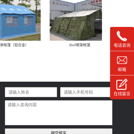
电话咨询
30㎡框架帐篷
救灾专用36㎡单帐篷
邮箱
在线留言