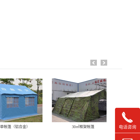
电话咨询
30㎡框架帐篷
救灾专用36㎡单帐篷