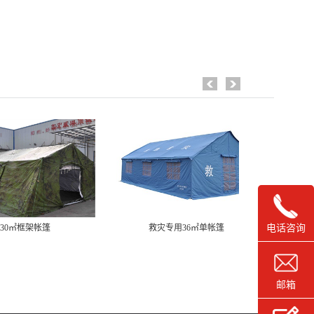
电话咨询
30㎡框架帐篷
救灾专用36㎡单帐篷
救
邮箱