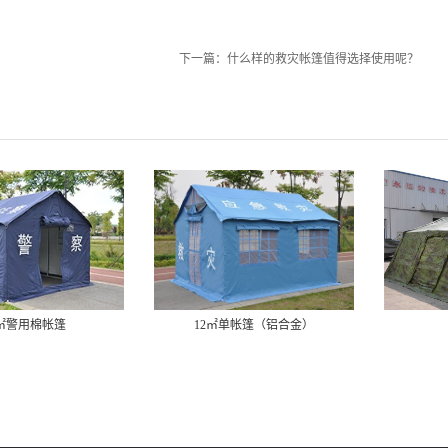
下一篇：
什么样的救灾帐篷值得选择使用呢？
2㎡警用棉帐篷
12㎡单帐篷（铝合金）