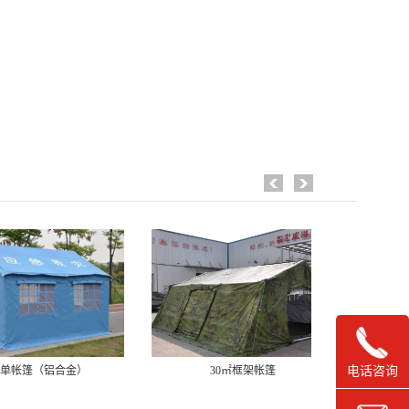
电话咨询
㎡单帐篷（铝合金）
30㎡框架帐篷