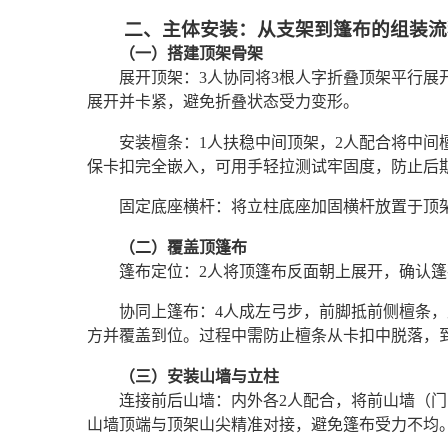
二、主体安装：从支架到篷布的组装流
（一）搭建顶架骨架
展开顶架：3人协同将3根人字折叠顶架平行
展开并卡紧，避免折叠状态受力变形。
安装檀条：1人扶稳中间顶架，2人配合将中间
保卡扣完全嵌入，可用手轻拉测试牢固度，防止后
固定底座横杆：将立柱底座加固横杆放置于顶
（二）覆盖顶篷布
篷布定位：2人将顶篷布反面朝上展开，确认
协同上篷布：4人成左弓步，前脚抵前侧檀条
方并覆盖到位。过程中需防止檀条从卡扣中脱落，
（三）安装山墙与立柱
连接前后山墙：内外各2人配合，将前山墙（
山墙顶端与顶架山尖精准对接，避免篷布受力不均