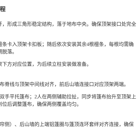
程
展开，形成三角形稳定结构，落于地布中央。确保顶架接口处完全
檀条卡入顶架卡扣板；随后依次安装其余4根檀条，每根均需确
期脱落。
架下方对应位置，为后续立柱安装做准备。
篷布脊线与顶架中间线对齐，前后山墙连接口对应顶架两端。
，双手平托篷布；2人在两侧辅助拉扯，同步将篷布抬升至顶架上
到位后调整篷布，确保两侧覆盖均匀。
门帘侧）、后山墙的上端铝篷圈与篷顶连环套绊对齐连接，确保
。