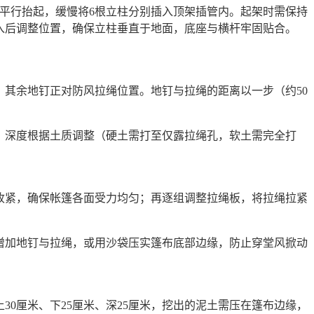
架平行抬起，缓慢将6根立柱分别插入顶架插管内。起架时需保持
入后调整位置，确保立柱垂直于地面，底座与横杆牢固贴合。
，其余地钉正对防风拉绳位置。地钉与拉绳的距离以一步（约50
，深度根据土质调整（硬土需打至仅露拉绳孔，软土需完全打
。
收紧，确保帐篷各面受力均匀；再逐组调整拉绳板，将拉绳拉紧
增加地钉与拉绳，或用沙袋压实篷布底部边缘，防止穿堂风掀动
30厘米、下25厘米、深25厘米，挖出的泥土需压在篷布边缘，