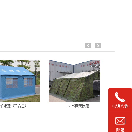
电话咨询
㎡单帐篷（铝合金）
30㎡框架帐篷
邮箱