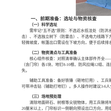
一、前期准备：选址与物资核查
（一）科学选址
需牢记“五不选”原则：不选近水低洼处（防洪
击）、不选独立树下（防雷击）、不选电力线路下
轻微坡度，帐篷出口需设在下坡方向，便于后续排
（二）物资清点与工具准备
核心组件核查：对照清单确认主体部件齐全——
（含门帘）各1块、地钉8-10根、防风拉绳12组
失。
辅助工具准备：备好铁锤（砸地钉用）、工兵
可带冲击钻（辅助打地钉）。多人操作时建议3-6人分
（三）场地预处理
清除地面碎石、树根等尖锐物体，用工兵锹将
20厘米以上，门帘标识一侧朝向预设出口方向，用