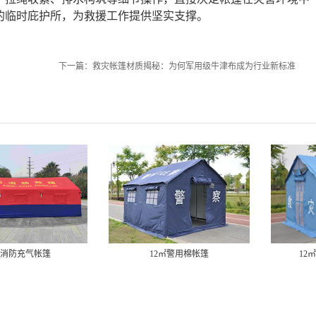
的临时庇护所，为救援工作提供坚实支撑。
下一篇：
救灾帐篷材质揭秘：为何军用级牛津布成为行业新标准
㎡消防充气帐篷
12㎡警用棉帐篷
12