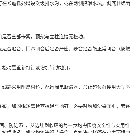
可在帐篷低处增设次级排水沟，或在两侧挖渗水坑，彻底杜绝雨
扣是否全部卡紧，顶架与立柱连接无松动。
缘是否贴合，门帘闭合后是否严密，纱窗是否能正常闭合（防蚊
有松动需重新打钉或增加辅助地钉。
，线路采用阻燃材料，配备漏电断路器，禁止超负荷使用大功率
篷布，加固帐篷需检查拉绳与地钉，必要时增加沙袋压重；若篷
加固、防隐患”，从选址到收尾的每一步均需围绕安全性与实用性
、拉绳收紧、排水构筑等细节操作，直接决定帐篷在灾害环境中