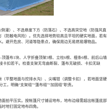
水倒灌）、不选悬崖下方（防落石）、不选高突空地（防强风直
方（防触电风险）。优先选择地势较高且平坦的硬实地面，若有
水。避开危房、河道等隐患点，确保周边无易燃易爆物品。
顶篷布1块、人字折叠顶架3根、立柱6根、檀条6根、前后山墙
、连接卡扣若干。检查支架无弯曲断裂、篷布无破损、卡扣无缺
锹（平整地面与挖排水沟）、尖嘴钳（调整卡扣），若地面坚硬
工，明确“支架组”“篷布组”“加固组”职责。
地面拍平压实。按帐篷尺寸铺设地布，地布边缘需超出帐篷底部
临时地钉固定地布四角。