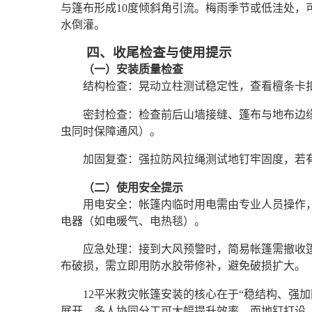
与篷布形成10度倾斜角引流。梅雨季节或低洼处，
水倒灌。
四、收尾检查与使用提示
（一）安装质量检查
结构检查：晃动立柱测试稳定性，查看檀条卡
密封检查：检查前后山墙接缝、篷布与地布边
虫同时保障通风）。
加固复查：强拉防风拉绳测试地钉牢固度，若
（二）使用安全提示
用电安全：帐篷内临时用电需由专业人员操作
电器（如电暖气、电热毯）。
应急处理：接到大风预警时，简易帐篷需撤收
布破损，需立即用防水胶带修补，避免破损扩大。
12平米救灾帐篷安装的核心在于“稳结构、强
展开。多人协同分工可大幅提升效率，而地钉打设