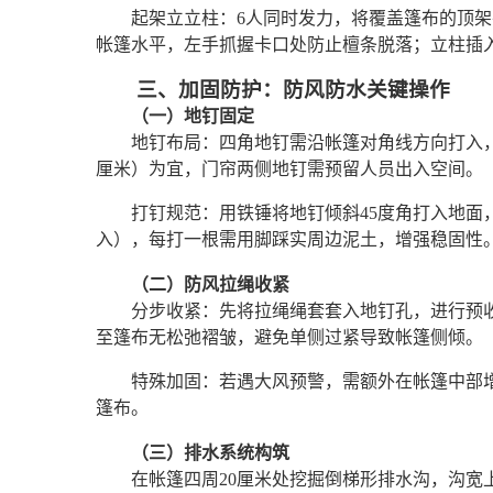
起架立立柱：6人同时发力，将覆盖篷布的顶
帐篷水平，左手抓握卡口处防止檀条脱落；立柱插
三、加固防护：防风防水关键操作
（一）地钉固定
地钉布局：四角地钉需沿帐篷对角线方向打入
厘米）为宜，门帘两侧地钉需预留人员出入空间。
打钉规范：用铁锤将地钉倾斜45度角打入地面
入），每打一根需用脚踩实周边泥土，增强稳固性
（二）防风拉绳收紧
分步收紧：先将拉绳绳套套入地钉孔，进行预
至篷布无松弛褶皱，避免单侧过紧导致帐篷侧倾。
特殊加固：若遇大风预警，需额外在帐篷中部
篷布。
（三）排水系统构筑
在帐篷四周20厘米处挖掘倒梯形排水沟，沟宽上