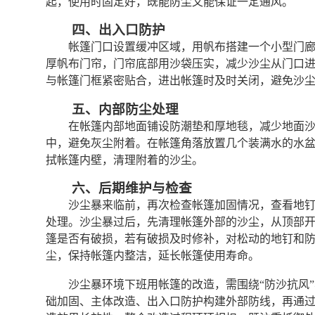
起，使用时固定好，既能防尘又能保证一定通风。
四、出入口防护
帐篷门口设置缓冲区域，用帆布搭建一个小型门廊
厚帆布门帘，门帘底部用沙袋压实，减少沙尘从门口
与帐篷门框紧密贴合，进出帐篷时及时关闭，避免沙
五、内部防尘处理
在帐篷内部地面铺设防潮垫和厚地毯，减少地面
中，避免灰尘附着。在帐篷角落放置几个装满水的水
拭帐篷内壁，清理附着的沙尘。
六、后期维护与检查
沙尘暴来临前，再次检查帐篷加固情况，查看地
处理。沙尘暴过后，先清理帐篷外部的沙尘，从顶部
篷是否有破损，若有破损及时修补，对松动的地钉和
尘，保持帐篷内整洁，延长帐篷使用寿命。
沙尘暴环境下班用帐篷的改造，需围绕“防沙抗风
础加固、主体改造、出入口防护构建外部防线，再通