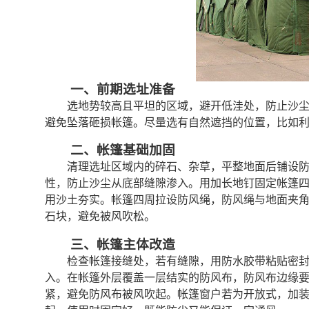
一、前期选址准备
选地势较高且平坦的区域，避开低洼处，防止沙
避免坠落砸损帐篷。尽量选有自然遮挡的位置，比如
二、帐篷基础加固
清理选址区域内的碎石、杂草，平整地面后铺设
性，防止沙尘从底部缝隙渗入。用加长地钉固定帐篷四
用沙土夯实。帐篷四周拉设防风绳，防风绳与地面夹角控
石块，避免被风吹松。
三、帐篷主体改造
检查帐篷接缝处，若有缝隙，用防水胶带粘贴密
入。在帐篷外层覆盖一层结实的防风布，防风布边缘要
紧，避免防风布被风吹起。帐篷窗户若为开放式，加