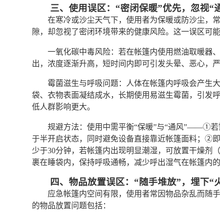
三、使用误区：“密闭保暖”优先，忽视“
在寒冷或沙尘天气下，使用者为保暖或防沙尘，
隙，却忽视了密闭环境带来的健康风险。这一误区可
一氧化碳中毒风险：若在帐篷内使用燃油取暖器
出，浓度逐渐升高，短时间内即可引发头晕、恶心，
霉菌滋生与呼吸问题：人体在帐篷内呼吸会产生
袋、衣物表面凝结成水，长期使用易滋生霉菌，引发
低人群影响更大。
规避方法：使用中需平衡“保暖”与“通风”——①
于半开启状态，同时避免设备直接靠近帐篷面料；②即
少于30分钟，若帐篷内出现明显潮湿，可放置干燥剂
裹在睡袋内，保持呼吸通畅，减少呼出湿气在帐篷内
四、物品放置误区：“随手堆放”，埋下“
应急帐篷内空间有限，使用者常因物品杂乱而随
的物品放置问题包括：