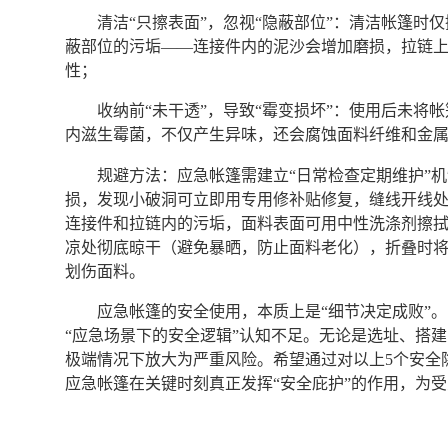
清洁“只擦表面”，忽视“隐蔽部位”：清洁帐篷
蔽部位的污垢——连接件内的泥沙会增加磨损，拉链
性；
收纳前“未干透”，导致“霉变损坏”：使用后未
内滋生霉菌，不仅产生异味，还会腐蚀面料纤维和金
规避方法：应急帐篷需建立“日常检查定期维护”
损，发现小破洞可立即用专用修补贴修复，缝线开线处
连接件和拉链内的污垢，面料表面可用中性洗涤剂擦
凉处彻底晾干（避免暴晒，防止面料老化），折叠时
划伤面料。
应急帐篷的安全使用，本质上是“细节决定成败”
“应急场景下的安全逻辑”认知不足。无论是选址、搭
极端情况下放大为严重风险。希望通过对以上5个安全
应急帐篷在关键时刻真正发挥“安全庇护”的作用，为受