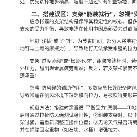
处，优先选择地势稍高、坡度不超过5°的平整场地，
二、搭建误区：支架“能装就行”，忽视“
应急帐篷的支架结构是保障其稳定性的核心，但多
支架的受力平衡，导致帐篷在使用中因局部受力过载
地钉“浅插”或“歪斜”：为节省时间，部分人将地
地钉与土壤的摩擦力），导致地钉无法承受帐篷的拉
支架“过度紧绷”或“松紧不均”：组装帐篷杆时
外压力，易出现金属疲劳断裂；反之，若支架松紧度
篷承重；
忽略“防风绳的辅助作用”：多数应急帐篷配备防风
导致帐篷在侧风环境下缺乏横向拉力，易被吹得变形
规避方法：搭建时需遵循“平衡受力”原则——①地钉
后可通过拉扯防风绳测试稳固性；②组装支架时，以“
架过紧，需重新调整连接件位置；③无论天气是否晴朗，
并在绳端固定重物（如石块、水桶）增强拉力。