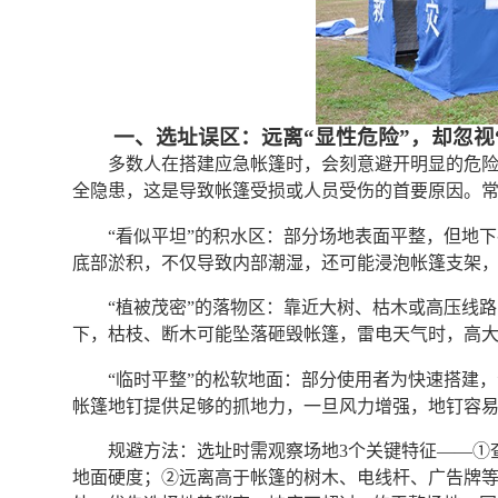
一、选址误区：远离“显性危险”，却忽视
多数人在搭建应急帐篷时，会刻意避开明显的危
全隐患，这是导致帐篷受损或人员受伤的首要原因。
“看似平坦”的积水区：部分场地表面平整，但地
底部淤积，不仅导致内部潮湿，还可能浸泡帐篷支架
“植被茂密”的落物区：靠近大树、枯木或高压线
下，枯枝、断木可能坠落砸毁帐篷，雷电天气时，高
“临时平整”的松软地面：部分使用者为快速搭建
帐篷地钉提供足够的抓地力，一旦风力增强，地钉容
规避方法：选址时需观察场地3个关键特征——①
地面硬度；②远离高于帐篷的树木、电线杆、广告牌等