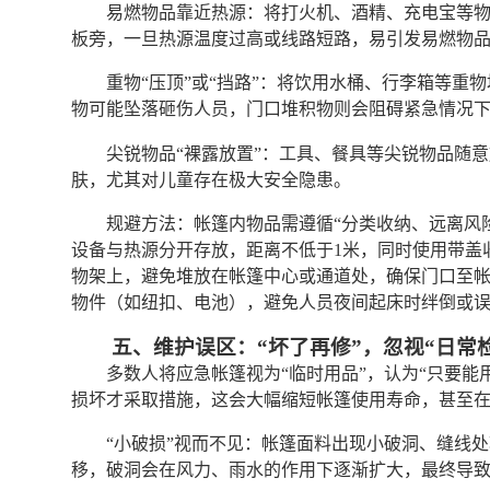
易燃物品靠近热源：将打火机、酒精、充电宝等
板旁，一旦热源温度过高或线路短路，易引发易燃物
重物“压顶”或“挡路”：将饮用水桶、行李箱等
物可能坠落砸伤人员，门口堆积物则会阻碍紧急情况
尖锐物品“裸露放置”：工具、餐具等尖锐物品随
肤，尤其对儿童存在极大安全隐患。
规避方法：帐篷内物品需遵循“分类收纳、远离风
设备与热源分开存放，距离不低于1米，同时使用带盖
物架上，避免堆放在帐篷中心或通道处，确保门口至
物件（如纽扣、电池），避免人员夜间起床时绊倒或
五、维护误区：“坏了再修”，忽视“日常
多数人将应急帐篷视为“临时用品”，认为“只要
损坏才采取措施，这会大幅缩短帐篷使用寿命，甚至在
“小破损”视而不见：帐篷面料出现小破洞、缝线
移，破洞会在风力、雨水的作用下逐渐扩大，最终导