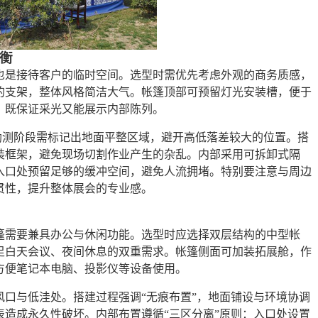
衡
也是接待客户的临时空间。选型时需优先考虑外观的商务质感，
的支架，整体风格简洁大气。帐篷顶部可预留灯光安装槽，便于
，既保证采光又能展示内部陈列。
地勘测阶段需标记出地面平整区域，避开高低落差较大的位置。搭
装框架，避免现场切割作业产生的杂乱。内部采用可拆卸式隔
入口处预留足够的缓冲空间，避免人流拥堵。特别要注意与周边
贯性，提升整体展会的专业感。
篷需要兼具办公与休闲功能。选型时应选择双层结构的中型帐
足白天会议、夜间休息的双重需求。帐篷侧面可加装拓展舱，作
方便笔记本电脑、投影仪等设备使用。
口与低洼处。搭建过程强调“无痕布置”，地面铺设与环境协调
造成永久性破坏。内部布置遵循“三区分离”原则：入口处设置