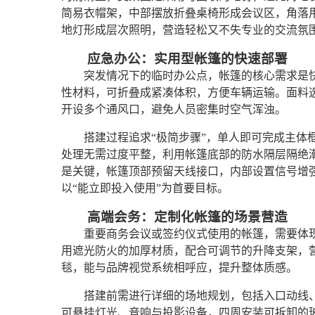
简易衣帽架，中部摆放折叠桌椅形成会议区，角落
地灯形成层次照明，营造轻松又不失专业的交流氛
应急办公：实用型帐篷的快速部署
突发情况下的临时办公点，帐篷的核心需求是
性材料，可折叠成紧凑体积，方便车辆运输。面料
开设多个通风口，避免人员密集时空气浑浊。
搭建过程追求“极简步骤”，单人即可完成主体
处理无需过度平整，利用帐篷底部的防水隔层隔绝
是关键，帐篷顶部预留天线接口，内部设置信号增
以“能立即投入使用”为首要目标。
高端会务：定制化帐篷的场景营造
重要商务会议或签约仪式使用的帐篷，需要体
用遮光防火的加厚材质，配合可调节的升降支架，
毯，能与品牌视觉系统相呼应，提升整体质感。
搭建前需进行详细的场地规划，包括入口动线
可悬挂灯光、音响与投影设备，四周安装可拆卸的