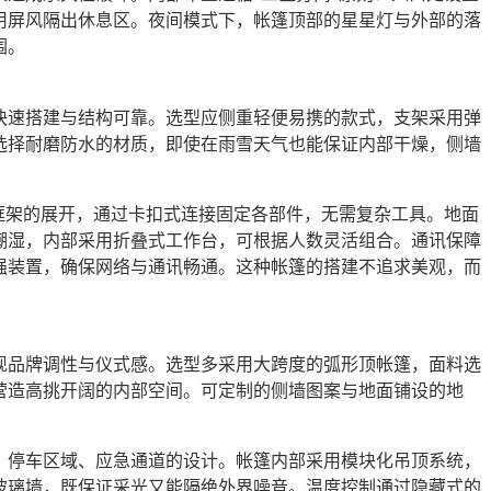
用屏风隔出休息区。夜间模式下，帐篷顶部的星星灯与外部的落
围。
快速搭建与结构可靠。选型应侧重轻便易携的款式，支架采用弹
选择耐磨防水的材质，即使在雨雪天气也能保证内部干燥，侧墙
框架的展开，通过卡扣式连接固定各部件，无需复杂工具。地面
潮湿，内部采用折叠式工作台，可根据人数灵活组合。通讯保障
强装置，确保网络与通讯畅通。这种帐篷的搭建不追求美观，而
现品牌调性与仪式感。选型多采用大跨度的弧形顶帐篷，面料选
营造高挑开阔的内部空间。可定制的侧墙图案与地面铺设的地
、停车区域、应急通道的设计。帐篷内部采用模块化吊顶系统，
玻璃墙，既保证采光又能隔绝外界噪音。温度控制通过隐藏式的