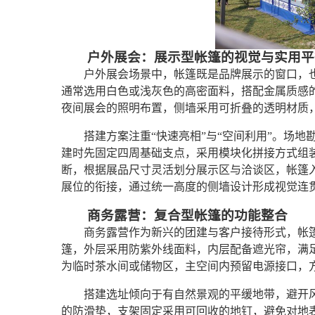
户外展会：展示型帐篷的视觉与实用平
户外展会场景中，帐篷既是品牌展示的窗口，
通常选用白色或浅灰色的高密面料，搭配金属质感
夜间展会的照明布置，侧墙采用可折叠的透明材质
搭建方案注重“快速亮相”与“空间利用”。场
建时先固定四周基础支点，采用模块化拼接方式组
断，根据展品尺寸灵活划分展示区与洽谈区，帐篷
展位的衔接，通过统一高度的侧墙设计形成视觉连
商务露营：复合型帐篷的功能整合
商务露营作为新兴的团建与客户接待形式，帐
篷，外层采用防紫外线面料，内层配备遮光帘，满
为临时茶水间或储物区，主空间内预留电源接口，
搭建选址倾向于有自然景观的平缓地带，避开风
的防滑垫，支架固定采用可回收的地钉，避免对地表