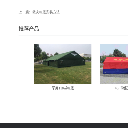
上一篇：
​救灾帐篷安装方法
推荐产品
军用110㎡帐篷
46㎡消防充气帐篷