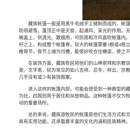
藏族帐篷一般是用黑牛毛绒手工缝制而成的，帐
防雨避雪。篷顶正中是天窗，起通风、采光的作用。
晚盖上，供透光、散烟用，可防雨和冷风直吹帐篷内
杆之上，构成整个帐篷脊，较大的帐篷需要3根或4根
椎骨节，骨节上端为凹槽，能很好咬合住横梁，使之
在装饰方面，藏族牧民将他们的山神崇拜和宗教
类、文字类，较为常见的如八吉祥、忍冬、祥云、宗
几乎没有或少有装饰图案。
进入这样的帐篷内部，可能会感受到一种典型的
为灶，四周则用于居住和存放物品。这种帐篷不仅为
动的重要场所。
总的来说，藏族游牧民的帐篷是他们生活方式和
具有实用功能，还承载着丰富的文化内涵和民族精神。