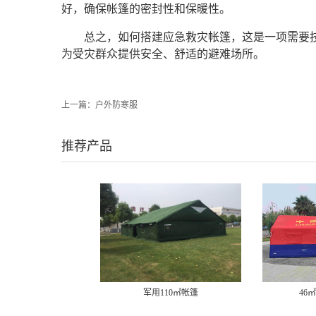
好，确保帐篷的密封性和保暖性。
总之，如何搭建应急救灾帐篷，这是一项需要
为受灾群众提供安全、舒适的避难场所。‍
上一篇：
户外防寒服
推荐产品
军用110㎡帐篷
46㎡消防充气帐篷