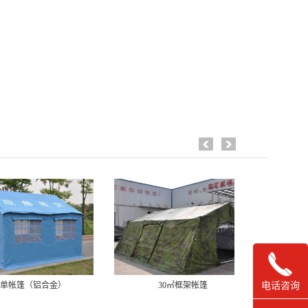
30㎡框架帐篷
救灾专用36㎡单帐篷
电话咨询