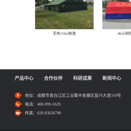
0㎡帐篷
46㎡消防充气帐篷
12㎡
产品中心
合作伙伴
科研成果
新闻中心
地址：
成都市青白江区工业集中发展区复兴大道318号
电话：
400-999-1629
传真：
028-83626796