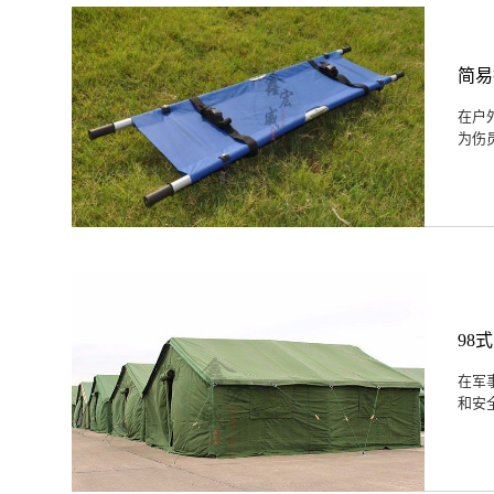
简易
在户
为伤
98
在军
和安