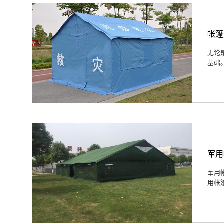
​帐
无论
基础
军用
军用
用帐