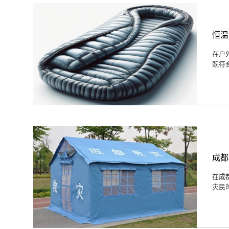
恒温
在户
既符
成都
在成
灾民