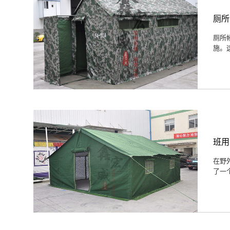
厕所
厕所
施。
班用
在野
了一