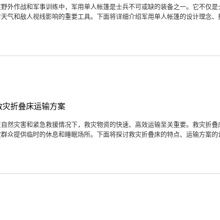
在野外作战和军事训练中，军用单人帐篷是士兵不可或缺的装备之一。它不仅是
劣天气和敌人视线影响的重要工具。下面将详细介绍军用单人帐篷的设计理念、搭
救灾折叠床运输方案
在自然灾害和紧急救援情况下，救灾物资的快速、高效运输至关重要。救灾折叠
灾群众提供临时的休息和睡眠场所。下面将探讨救灾折叠床的特点、运输方案的设