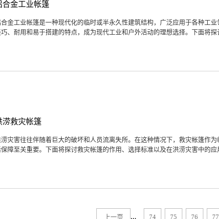
铝合金工业帐篷
铝合金工业帐篷是一种现代化的临时或半永久性建筑结构，广泛应用于各种工业
轻巧、耐用和易于搭建的特点，成为现代工业和户外活动的理想选择。下面将探讨
洪涝救灾帐篷
洪涝灾害往往伴随着巨大的破坏和人员流离失所。在这种情况下，救灾帐篷作为
活保障至关重要。下面将探讨救灾帐篷的作用、选择标准以及在洪涝灾害中的应用
...
上一页
74
75
76
77