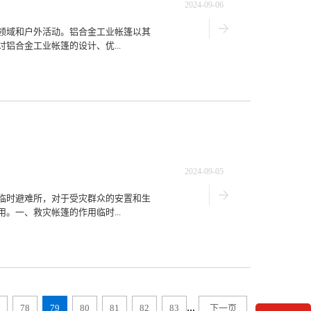
2024-09-06
领域和户外活动。铝合金工业帐篷以其
铝合金工业帐篷的设计、优...
2024-09-05
临时避难所，对于受灾群众的安置和生
。一、救灾帐篷的作用临时...
...
78
79
80
81
82
83
下一页